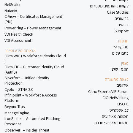
NetScaler
לקוחות ושותפים מספרים
Nutanix
Case Studies
C-View – Certificates Management
ברושורים
(PKI)
דרושים
PowerPlug – Power Management
Support
VDI Health Check
VDI Assessment
חדשות
מה קורה?
אבטחת מידע וסייבר
כתבו עלינו
Okta WIC ( Workforce Identity Cloud
)
מגזין
Okta CIC – Customer Identity Cloud
המגזין שלנו
(Auth0)
Silverfort – Unified Identity
לצאת מהשגרה
Protection
אירועים
Cyolo – ZTNA 2.0
Citrix Experts VIP Forum
Infinipoint – Workforce Access
CIO NetWalking
Platform
CISO IL
BeyondTrust
לב אינטגריטי
ManageEngine
תמונות מאירועים
IronScales – Automated Phishing
תמונות מאירועי חברה
Response
ObserveIT – Insider Threat