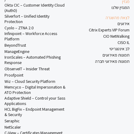
מגזין
Okta CIC – Customer Identity Cloud
המגזין שלנו
(Auth0)
Silverfort – Unified Identity
לצאת מהשגרה
Protection
אירועים
Cyolo – ZTNA 2.0
Citrix Experts VIP Forum
Infinipoint – Workforce Access
CIO NetWalking
Platform
CISO IL
BeyondTrust
לב אינטגריטי
ManageEngine
תמונות מאירועים
IronScales – Automated Phishing
תמונות מאירועי חברה
Response
ObserveIT – Insider Threat
Proofpoint
Wiz – Cloud Security Platform
Memcyco – Digital Impersonation &
ATO Protection
Adaptive Shield – Control your Sass
Applications
HCL BigFix – Endpoint Management
& Security
Seraphic
NetScaler
C-View – Certificates Management